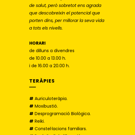
de salut, però sobretot ens agrada
que descobreixin el potencial que
porten dins, per millorar la seva vida
a tots els nivells.
HORARI
de dilluns a divendres
de 10.00 a 13.00 h.
i de 16.00 a 20.00 h.
TERÀPIES
#
Auriculoteràpia.
#
Moxibustió.
#
Desprogramació Biològica.
#
Reiki.
#
Constel·lacions familiars.