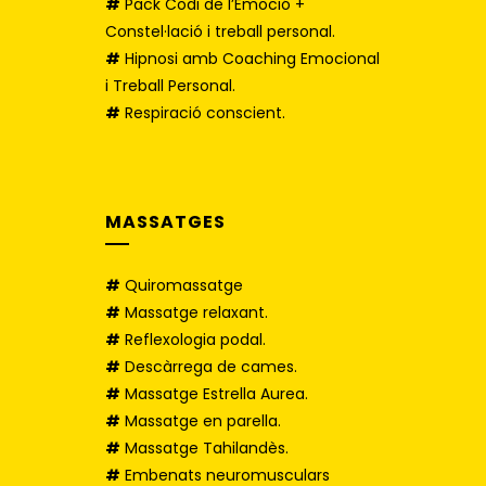
#
Pack Codi de l’Emoció +
Constel·lació i treball personal.
#
Hipnosi amb Coaching Emocional
i Treball Personal.
#
Respiració conscient.
MASSATGES
#
Quiromassatge
#
Massatge relaxant.
#
Reflexologia podal.
#
Descàrrega de cames.
#
Massatge Estrella Aurea.
#
Massatge en parella.
#
Massatge Tahilandès.
#
Embenats neuromusculars