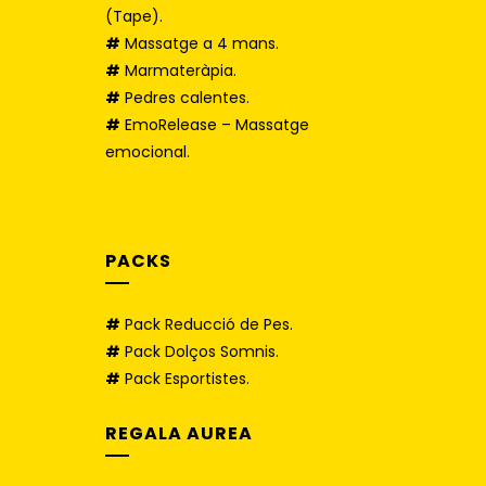
(Tape).
#
Massatge a 4 mans.
#
Marmateràpia.
#
Pedres calentes.
#
EmoRelease – Massatge
emocional.
PACKS
#
Pack Reducció de Pes.
#
Pack Dolços Somnis.
#
Pack Esportistes.
REGALA AUREA