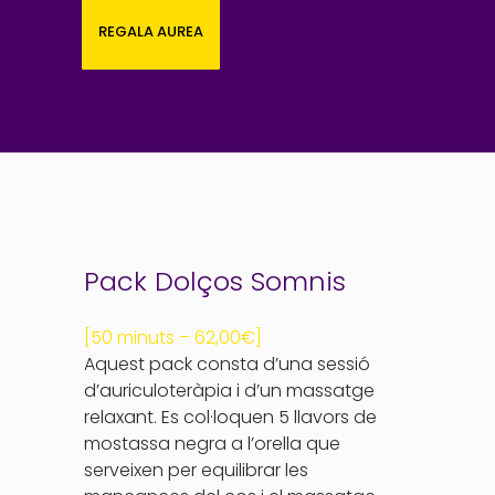
REGALA AUREA
Pack Dolços Somnis
[50 minuts – 62,00€]
Aquest pack consta d’una sessió
d’auriculoteràpia i d’un massatge
relaxant. Es col·loquen 5 llavors de
mostassa negra a l’orella que
serveixen per equilibrar les