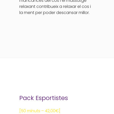
mancances del cos i el massatge
relaxant contribueix a relaxar el cos i
la ment per poder descansar millor.
Pack Esportistes
[50 minuts – 42,00€]